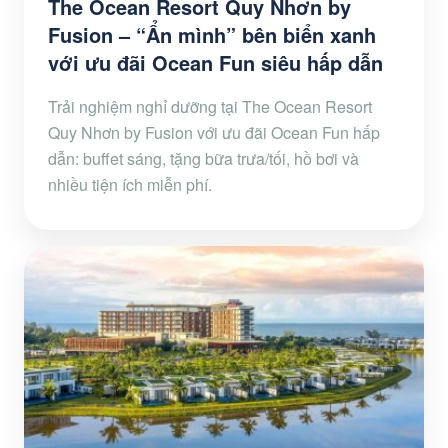
The Ocean Resort Quy Nhơn by
Fusion – “Ẩn mình” bên biển xanh
với ưu đãi Ocean Fun siêu hấp dẫn
Trải nghiệm nghỉ dưỡng tại The Ocean Resort
Quy Nhơn by Fusion với ưu đãi Ocean Fun hấp
dẫn: buffet sáng, tặng bữa trưa/tối, hồ bơi và
nhiều tiện ích miễn phí.