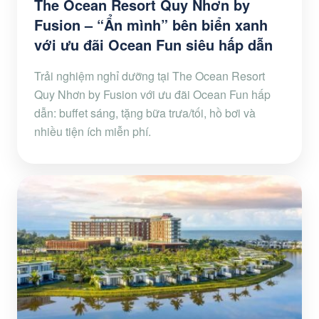
The Ocean Resort Quy Nhơn by
Fusion – “Ẩn mình” bên biển xanh
với ưu đãi Ocean Fun siêu hấp dẫn
Trải nghiệm nghỉ dưỡng tại The Ocean Resort
Quy Nhơn by Fusion với ưu đãi Ocean Fun hấp
dẫn: buffet sáng, tặng bữa trưa/tối, hồ bơi và
nhiều tiện ích miễn phí.