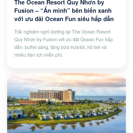
The Ocean Resort Quy Nhơn by
Fusion – “Ẩn mình” bên biển xanh
với ưu đãi Ocean Fun siêu hấp dẫn
Trải nghiệm nghỉ dưỡng tại The Ocean Resort
Quy Nhơn by Fusion với ưu đãi Ocean Fun hấp
dẫn: buffet sáng, tặng bữa trưa/tối, hồ bơi và
nhiều tiện ích miễn phí.