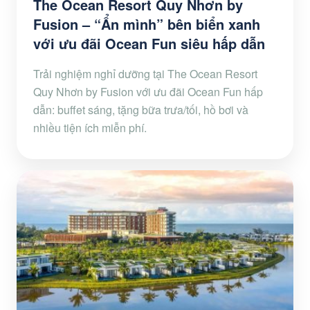
The Ocean Resort Quy Nhơn by
Fusion – “Ẩn mình” bên biển xanh
với ưu đãi Ocean Fun siêu hấp dẫn
Trải nghiệm nghỉ dưỡng tại The Ocean Resort
Quy Nhơn by Fusion với ưu đãi Ocean Fun hấp
dẫn: buffet sáng, tặng bữa trưa/tối, hồ bơi và
nhiều tiện ích miễn phí.