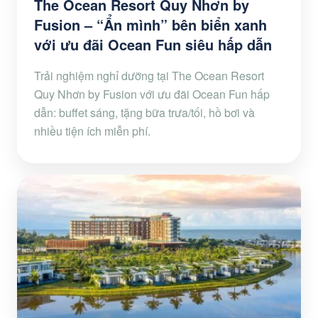
The Ocean Resort Quy Nhơn by
Fusion – “Ẩn mình” bên biển xanh
với ưu đãi Ocean Fun siêu hấp dẫn
Trải nghiệm nghỉ dưỡng tại The Ocean Resort
Quy Nhơn by Fusion với ưu đãi Ocean Fun hấp
dẫn: buffet sáng, tặng bữa trưa/tối, hồ bơi và
nhiều tiện ích miễn phí.