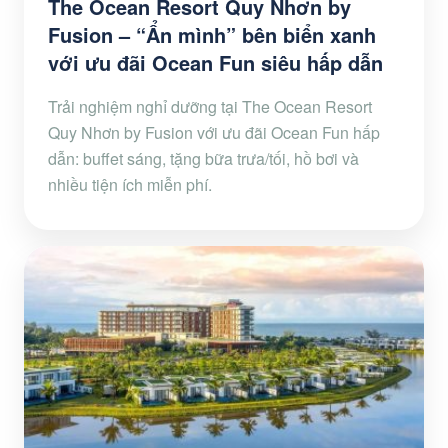
The Ocean Resort Quy Nhơn by
Fusion – “Ẩn mình” bên biển xanh
với ưu đãi Ocean Fun siêu hấp dẫn
Trải nghiệm nghỉ dưỡng tại The Ocean Resort
Quy Nhơn by Fusion với ưu đãi Ocean Fun hấp
dẫn: buffet sáng, tặng bữa trưa/tối, hồ bơi và
nhiều tiện ích miễn phí.