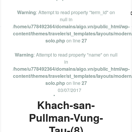
Warning
: Attempt to read property "term_id" on
Vũng Tàu
Phan Thiết
Nha Trang
Đà Lạt
null in
/home/u778492364/domains/aigo.vn/public_html/wp-
content/themes/traveler/st_templates/layouts/modern/
solo.php
on line
27
Warning
: Attempt to read property "name" on null
in
/home/u778492364/domains/aigo.vn/public_html/wp-
content/themes/traveler/st_templates/layouts/modern/
solo.php
on line
27
03/07/2017
Khach-san-
Pullman-Vung-
Tau-(8)