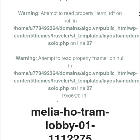
Warning
: Attempt to read property "term_id" on
Vũng Tàu
Phan Thiết
Nha Trang
Đà Lạt
null in
/home/u778492364/domains/aigo.vn/public_html/wp-
content/themes/traveler/st_templates/layouts/modern/
solo.php
on line
27
Warning
: Attempt to read property "name" on null
in
/home/u778492364/domains/aigo.vn/public_html/wp-
content/themes/traveler/st_templates/layouts/modern/
solo.php
on line
27
19/06/2019
melia-ho-tram-
lobby-01-
1112275