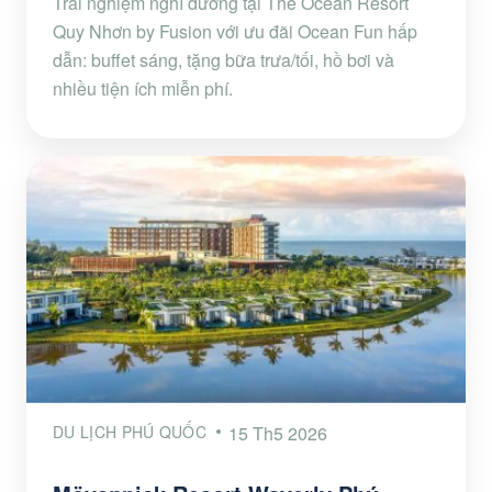
Trải nghiệm nghỉ dưỡng tại The Ocean Resort
Quy Nhơn by Fusion với ưu đãi Ocean Fun hấp
dẫn: buffet sáng, tặng bữa trưa/tối, hồ bơi và
nhiều tiện ích miễn phí.
DU LỊCH PHÚ QUỐC
15 Th5 2026