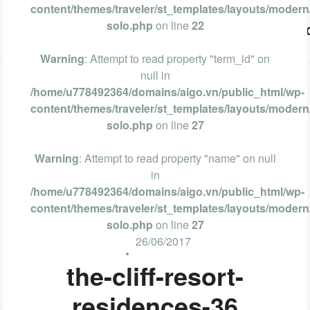
content/themes/traveler/st_templates/layouts/modern/
solo.php
on line
22
Vũng Tàu
Phan Thiết
Nha Trang
Đà Lạt
Warning
: Attempt to read property "term_id" on
null in
/home/u778492364/domains/aigo.vn/public_html/wp-
content/themes/traveler/st_templates/layouts/modern/
solo.php
on line
27
Warning
: Attempt to read property "name" on null
in
/home/u778492364/domains/aigo.vn/public_html/wp-
content/themes/traveler/st_templates/layouts/modern/
solo.php
on line
27
26/06/2017
the-cliff-resort-
residences-36