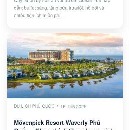
Quy Nhơn by Fusion với ưu đãi Ocean Fun hấp
dẫn: buffet sáng, tặng bữa trưa/tối, hồ bơi và
nhiều tiện ích miễn phí.
DU LỊCH PHÚ QUỐC
15 Th5 2026
Mövenpick Resort Waverly Phú