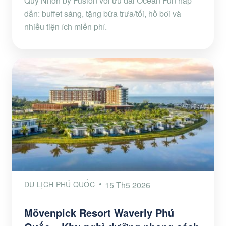
Quy Nhơn by Fusion với ưu đãi Ocean Fun hấp
dẫn: buffet sáng, tặng bữa trưa/tối, hồ bơi và
nhiều tiện ích miễn phí.
DU LỊCH PHÚ QUỐC
15 Th5 2026
Mövenpick Resort Waverly Phú