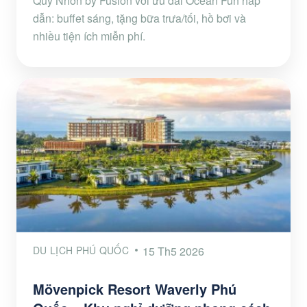
Quy Nhơn by Fusion với ưu đãi Ocean Fun hấp
dẫn: buffet sáng, tặng bữa trưa/tối, hồ bơi và
nhiều tiện ích miễn phí.
DU LỊCH PHÚ QUỐC
15 Th5 2026
Mövenpick Resort Waverly Phú