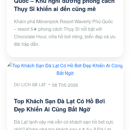
Quốc – Khu nghỉ dưỡng phong cách
Thụy Sĩ khiến ai đến cũng mê
Khám phá Mövenpick Resort Waverly Phú Quốc
– resort 5★ phong cách Thụy Sĩ nổi bật với
Chocolate Hour, villa hồ bơi riêng, biển đẹp và ưu
đãi hấp dẫn.
DU LỊCH ĐÀ LẠT
08 Th5 2026
Top Khách Sạn Đà Lạt Có Hồ Bơi
Đẹp Khiến Ai Cũng Bất Ngờ
Đà Lạt lạnh vậy mà vẫn có khách sạn hồ bơi cực
chill? Khám phá top khách sạn 4 & 5⭐ ở Đà Lạt