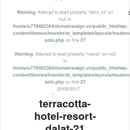
Warning
: Attempt to read property "term_id" on
Vũng Tàu
Phan Thiết
Nha Trang
Đà Lạt
null in
/home/u778492364/domains/aigo.vn/public_html/wp-
content/themes/traveler/st_templates/layouts/modern/
solo.php
on line
27
Warning
: Attempt to read property "name" on null
in
/home/u778492364/domains/aigo.vn/public_html/wp-
content/themes/traveler/st_templates/layouts/modern/
solo.php
on line
27
25/09/2017
terracotta-
hotel-resort-
dalat-21