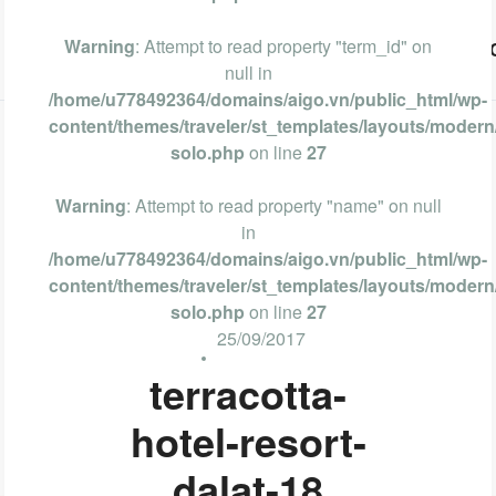
Warning
: Attempt to read property "term_id" on
Vũng Tàu
Phan Thiết
Nha Trang
Đà Lạt
null in
/home/u778492364/domains/aigo.vn/public_html/wp-
content/themes/traveler/st_templates/layouts/modern/
solo.php
on line
27
Warning
: Attempt to read property "name" on null
in
/home/u778492364/domains/aigo.vn/public_html/wp-
content/themes/traveler/st_templates/layouts/modern/
solo.php
on line
27
25/09/2017
terracotta-
hotel-resort-
dalat-18