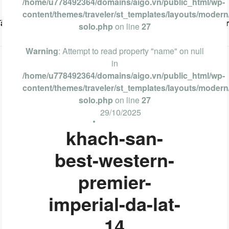
/home/u778492364/domains/aigo.vn/public_html/wp-
content/themes/traveler/st_templates/layouts/modern/
Tàu
Phan Thiết
Nha Trang
Đà Lạt
Cẩm Nan
solo.php
on line
27
Warning
: Attempt to read property "name" on null
in
/home/u778492364/domains/aigo.vn/public_html/wp-
content/themes/traveler/st_templates/layouts/modern/
solo.php
on line
27
29/10/2025
khach-san-
best-western-
premier-
imperial-da-lat-
14