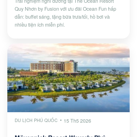
Trải nghiệm nghỉ dưỡng tại The Ocean Resort
Quy Nhơn by Fusion với ưu đãi Ocean Fun hấp
dẫn: buffet sáng, tặng bữa trưa/tối, hồ bơi và
nhiều tiện ích miễn phí.
DU LỊCH PHÚ QUỐC
15 Th5 2026