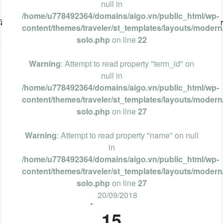
null in
/home/u778492364/domains/aigo.vn/public_html/wp-
Tàu
Phan Thiết
Nha Trang
Đà Lạt
Cẩm Nan
content/themes/traveler/st_templates/layouts/modern/
solo.php
on line
22
Warning
: Attempt to read property "term_id" on
null in
/home/u778492364/domains/aigo.vn/public_html/wp-
content/themes/traveler/st_templates/layouts/modern/
solo.php
on line
27
Warning
: Attempt to read property "name" on null
in
/home/u778492364/domains/aigo.vn/public_html/wp-
content/themes/traveler/st_templates/layouts/modern/
solo.php
on line
27
20/09/2018
15