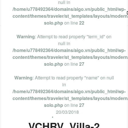
null in
/home/u778492364/domains/aigo.vn/public_html/wp-
Vũng Tàu
Phan Thiết
Nha Trang
Đà Lạt
content/themes/traveler/st_templates/layouts/modern/
solo.php
on line
22
Warning
: Attempt to read property "term_id" on
null in
/home/u778492364/domains/aigo.vn/public_html/wp-
content/themes/traveler/st_templates/layouts/modern/
solo.php
on line
27
Warning
: Attempt to read property "name" on null
in
/home/u778492364/domains/aigo.vn/public_html/wp-
content/themes/traveler/st_templates/layouts/modern/
solo.php
on line
27
20/03/2018
VCHRV_Villa-2