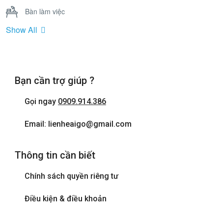
Bàn làm việc
Show All
Bồn Tắm Nằm
Cửa sổ
Bạn cần trợ giúp ?
Điện thoại
Gọi ngay
0909.914.386
Internet wifi
Email: lienheaigo@gmail.com
Máy sấy tóc
Thông tin cần biết
Phòng tắm đứng
Chính sách quyền riêng tư
Tivi
Điều kiện & điều khoản