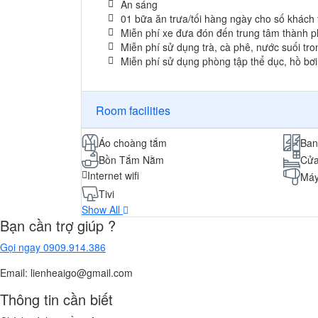
Ăn sáng
01 bữa ăn trưa/tối hàng ngày cho số khách 
Miễn phí xe đưa đón đến trung tâm thành ph
Miễn phí sử dụng trà, cà phê, nước suối tr
Miễn phí sử dụng phòng tập thể dục, hồ bơi, 
Room facilities
Áo choàng tắm
Ban
Bồn Tắm Nằm
Cửa
Internet wifi
Máy
Tivi
Show All
Bạn cần trợ giúp ?
Gọi ngay
0909.914.386
Email: lienheaigo@gmail.com
Thông tin cần biết