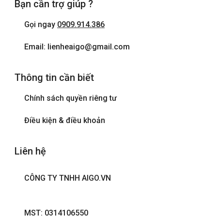
Bạn cần trợ giúp ?
Điện thoại
Gọi ngay
0909.914.386
Internet wifi
Email: lienheaigo@gmail.com
Máy sấy tóc
Thông tin cần biết
Phòng tắm đứng
Chính sách quyền riêng tư
Tivi
Điều kiện & điều khoản
Liên hệ
CÔNG TY TNHH AIGO.VN
MST: 0314106550