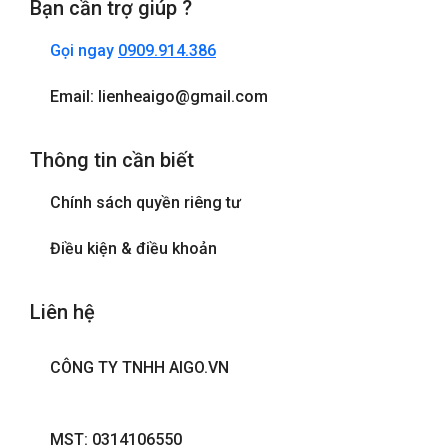
Bạn cần trợ giúp ?
Điện thoại
Gọi ngay
0909.914.386
Internet wifi
Email: lienheaigo@gmail.com
Máy sấy tóc
Thông tin cần biết
Phòng tắm đứng
Chính sách quyền riêng tư
Tivi
Điều kiện & điều khoản
Liên hệ
CÔNG TY TNHH AIGO.VN
MST: 0314106550