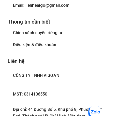
Email: lienheaigo@gmail.com
Máy sấy tóc
Thông tin cần biết
Phòng tắm đứng
Chính sách quyền riêng tư
Tivi
Điều kiện & điều khoản
Liên hệ
CÔNG TY TNHH AIGO.VN
MST: 0314106550
Địa chỉ: 44 Đường Số 5, Khu phố 8, Phường Bình