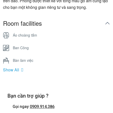
trên đảo. Phòng được thiết kế với tông màu gỗ ấm cúng tạo
cho bạn một không gian riêng tư và sang trọng.
Room facilities
Áo choàng tắm
Ban Công
Bàn làm việc
Show All
Bồn Tắm Nằm
Cửa sổ
Bạn cần trợ giúp ?
Điện thoại
Gọi ngay
0909.914.386
Internet wifi