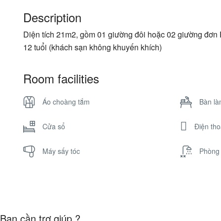
Description
Diện tích 21m2, gồm 01 giường đôi hoặc 02 giường đơn P
12 tuổi (khách sạn không khuyến khích)
Room facilities
Áo choàng tắm
Bàn là
Cửa sổ
Điện tho
Máy sấy tóc
Phòng
Bạn cần trợ giúp ?