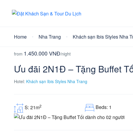
Home
Nha Trang
Khách sạn Ibis Styles Nha T
1.450.000 VNĐ
from
/night
Ưu đãi 2N1Đ – Tặng Buffet Tố
Hotel:
Khách sạn Ibis Styles Nha Trang
2
Beds: 1
S: 21m