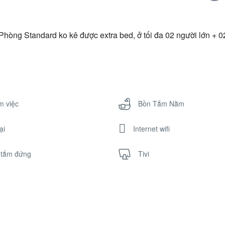
hòng Standard ko kê được extra bed, ở tối đa 02 người lớn + 02
m việc
Bồn Tắm Nằm
ại
Internet wifi
 tắm đứng
Tivi