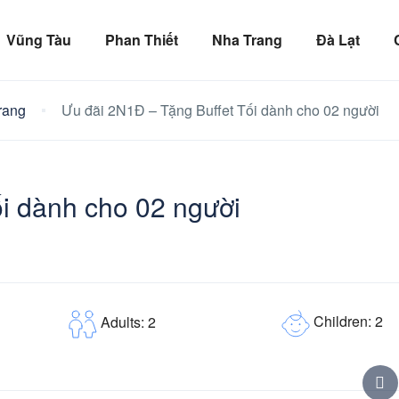
Vũng Tàu
Phan Thiết
Nha Trang
Đà Lạt
rang
Ưu đãi 2N1Đ – Tặng Buffet Tối dành cho 02 người
i dành cho 02 người
Children: 2
Adults: 2