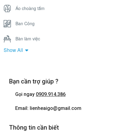
Áo choàng tắm
Ban Công
Bàn làm việc
Show All
Bồn Tắm Nằm
Cửa sổ
Bạn cần trợ giúp ?
Điện thoại
Gọi ngay
0909.914.386
Internet wifi
Email: lienheaigo@gmail.com
Máy sấy tóc
Thông tin cần biết
Phòng tắm đứng