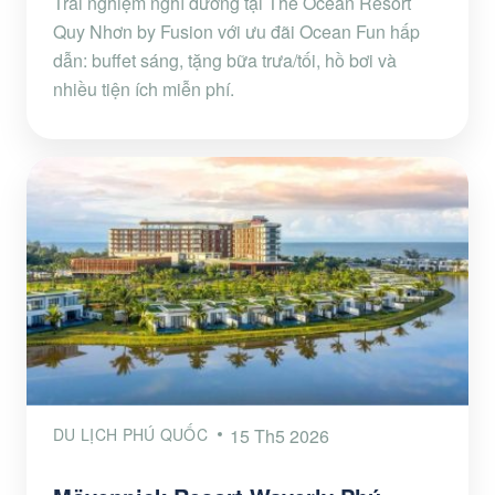
Trải nghiệm nghỉ dưỡng tại The Ocean Resort
Quy Nhơn by Fusion với ưu đãi Ocean Fun hấp
dẫn: buffet sáng, tặng bữa trưa/tối, hồ bơi và
nhiều tiện ích miễn phí.
DU LỊCH PHÚ QUỐC
15 Th5 2026