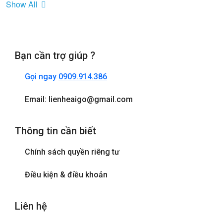
Show All
Bồn Tắm Nằm
Cửa sổ
Bạn cần trợ giúp ?
Điện thoại
Gọi ngay
0909.914.386
Internet wifi
Email: lienheaigo@gmail.com
Máy sấy tóc
Thông tin cần biết
Phòng tắm đứng
Chính sách quyền riêng tư
Tivi
Điều kiện & điều khoản
Liên hệ