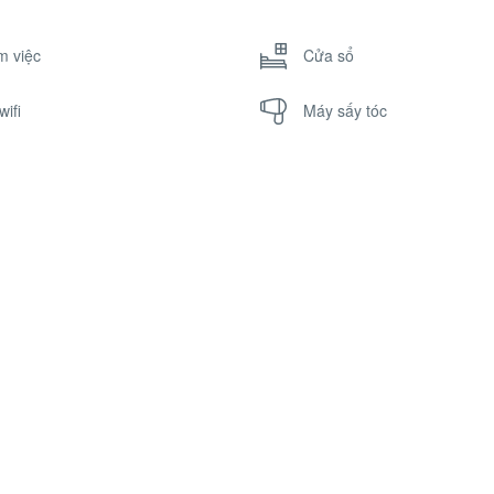
m việc
Cửa sổ
wifi
Máy sấy tóc