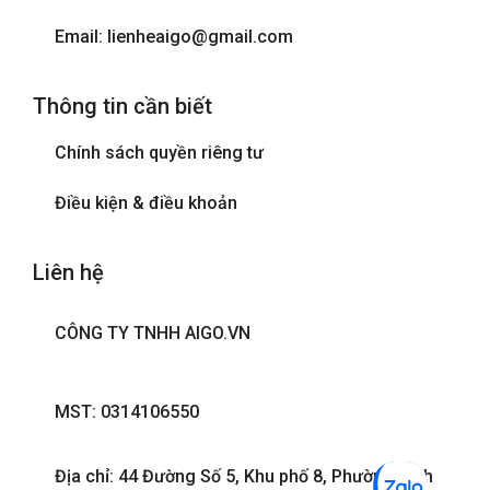
Internet wifi
Email: lienheaigo@gmail.com
Máy sấy tóc
Thông tin cần biết
Phòng tắm đứng
Chính sách quyền riêng tư
Tivi
Điều kiện & điều khoản
Liên hệ
CÔNG TY TNHH AIGO.VN
MST: 0314106550
Địa chỉ: 44 Đường Số 5, Khu phố 8, Phường Bình