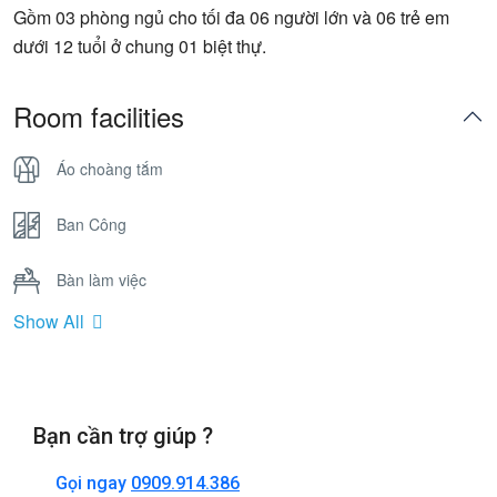
Gồm 03 phòng ngủ cho tối đa 06 người lớn và 06 trẻ em
dưới 12 tuổi ở chung 01 biệt thự.
Room facilities
Áo choàng tắm
Ban Công
Bàn làm việc
Show All
Bồn Tắm Nằm
Cửa sổ
Bạn cần trợ giúp ?
Điện thoại
Gọi ngay
0909.914.386