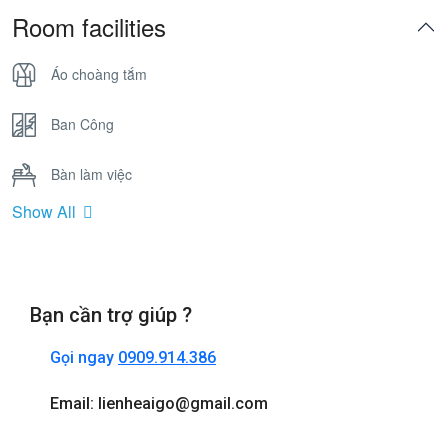
Room facilities
Áo choàng tắm
Ban Công
Bàn làm việc
Show All
Bồn Tắm Nằm
Cửa sổ
Bạn cần trợ giúp ?
Điện thoại
Gọi ngay
0909.914.386
Internet wifi
Email: lienheaigo@gmail.com
Máy sấy tóc