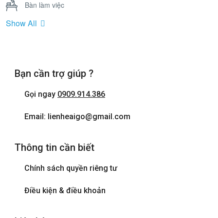
Bàn làm việc
Show All
Bồn Tắm Nằm
Cửa sổ
Bạn cần trợ giúp ?
Điện thoại
Gọi ngay
0909.914.386
Internet wifi
Email: lienheaigo@gmail.com
Máy sấy tóc
Thông tin cần biết
Phòng tắm đứng
Chính sách quyền riêng tư
Tivi
Điều kiện & điều khoản