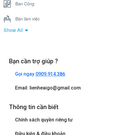
Ban Công
Bàn làm việc
Show All
Bồn Tắm Nằm
Cửa sổ
Bạn cần trợ giúp ?
Điện thoại
Gọi ngay
0909.914.386
Internet wifi
Email: lienheaigo@gmail.com
Máy sấy tóc
Thông tin cần biết
Phòng tắm đứng
Chính sách quyền riêng tư
Tivi
Điều kiện & điều khoản