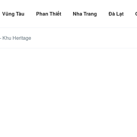
Vũng Tàu
Phan Thiết
Nha Trang
Đà Lạt
– Khu Heritage