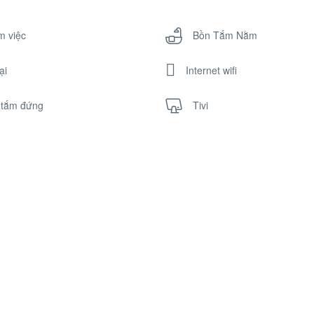
m việc
Bồn Tắm Nằm
ại
Internet wifi
 tắm đứng
Tivi