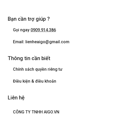
Cửa sổ
Bạn cần trợ giúp ?
Điện thoại
Gọi ngay
0909.914.386
Internet wifi
Email: lienheaigo@gmail.com
Máy sấy tóc
Thông tin cần biết
Phòng tắm đứng
Chính sách quyền riêng tư
Tivi
Điều kiện & điều khoản
Liên hệ
CÔNG TY TNHH AIGO.VN