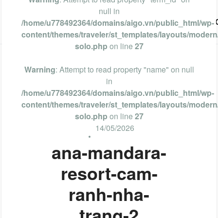
null in
Vũng Tàu
Phan Thiết
Nha Trang
Đà Lạt
/home/u778492364/domains/aigo.vn/public_html/wp-
content/themes/traveler/st_templates/layouts/modern/
solo.php
on line
27
Warning
: Attempt to read property "name" on null
in
/home/u778492364/domains/aigo.vn/public_html/wp-
content/themes/traveler/st_templates/layouts/modern/
solo.php
on line
27
14/05/2026
ana-mandara-
resort-cam-
ranh-nha-
trang-2