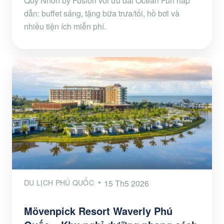
Quy Nhơn by Fusion với ưu đãi Ocean Fun hấp
dẫn: buffet sáng, tặng bữa trưa/tối, hồ bơi và
nhiều tiện ích miễn phí.
DU LỊCH PHÚ QUỐC
15 Th5 2026
Mövenpick Resort Waverly Phú