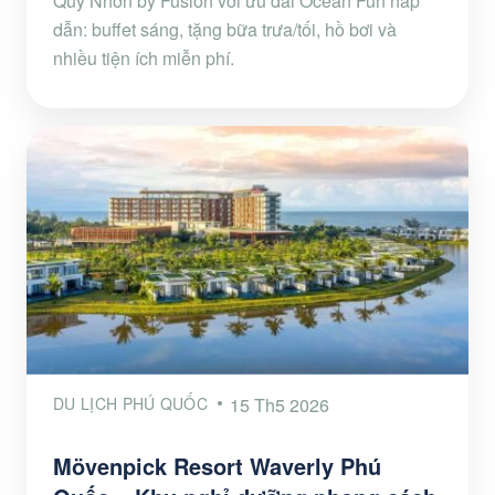
Quy Nhơn by Fusion với ưu đãi Ocean Fun hấp
dẫn: buffet sáng, tặng bữa trưa/tối, hồ bơi và
nhiều tiện ích miễn phí.
DU LỊCH PHÚ QUỐC
15 Th5 2026
Mövenpick Resort Waverly Phú