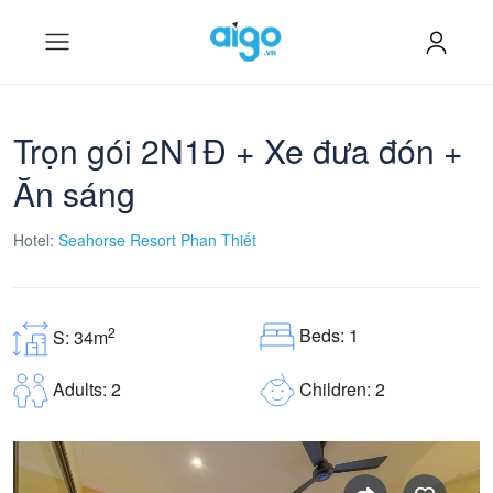
Trọn gói 2N1Đ + Xe đưa đón +
Ăn sáng
Hotel:
Seahorse Resort Phan Thiết
Beds: 1
2
S: 34m
Children: 2
Adults: 2