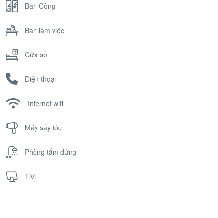
Ban Công
Bàn làm việc
Cửa sổ
Điện thoại
Internet wifi
Máy sấy tóc
Phòng tắm đứng
Tivi