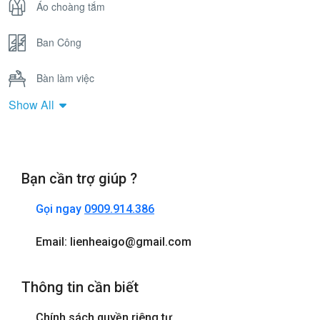
Áo choàng tắm
Ban Công
Bàn làm việc
Show All
Bồn Tắm Nằm
Cửa sổ
Bạn cần trợ giúp ?
Điện thoại
Gọi ngay
0909.914.386
Internet wifi
Email: lienheaigo@gmail.com
Máy sấy tóc
Thông tin cần biết
Phòng tắm đứng
Chính sách quyền riêng tư