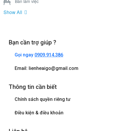
Bàn làm việc
Show All
Bồn Tắm Nằm
Cửa sổ
Bạn cần trợ giúp ?
Điện thoại
Gọi ngay
0909.914.386
Internet wifi
Email: lienheaigo@gmail.com
Máy sấy tóc
Thông tin cần biết
Phòng tắm đứng
Chính sách quyền riêng tư
Tivi
Điều kiện & điều khoản