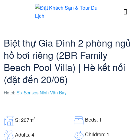
Biệt thự Gia Đình 2 phòng ngủ
hồ bơi riêng (2BR Family
Beach Pool Villa) | Hè kết nối
(đặt đến 20/06)
Hotel:
Six Senses Ninh Vân Bay
2
Beds: 1
S: 207m
Children: 1
Adults: 4