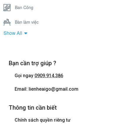
Ban Công
Bàn làm việc
Show All
Bồn Tắm Nằm
Cửa sổ
Bạn cần trợ giúp ?
Điện thoại
Gọi ngay
0909.914.386
Internet wifi
Email: lienheaigo@gmail.com
Máy sấy tóc
Thông tin cần biết
Phòng tắm đứng
Chính sách quyền riêng tư
Tivi