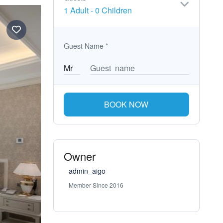
1 Adult
-
0 Children
Guest Name
*
BOOK NOW
Owner
admin_aigo
Member Since 2016