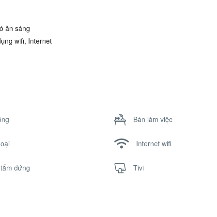
có ăn sáng
ng wifi, Internet
ông
Bàn làm việc
hoại
Internet wifi
 tắm đứng
Tivi