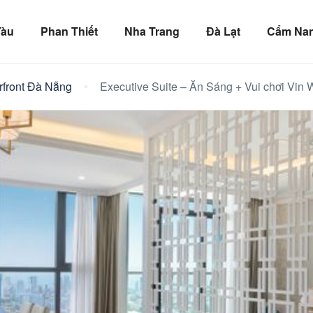
Tàu
Phan Thiết
Nha Trang
Đà Lạt
Cẩm Nan
rfront Đà Nẵng
Executive Suite – Ăn Sáng + Vui chơi Vin