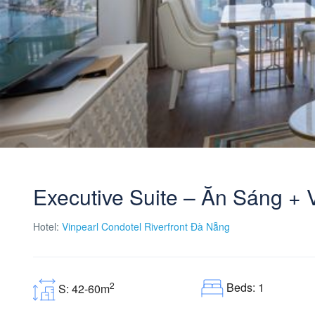
Executive Suite – Ăn Sáng + 
Hotel:
Vinpearl Condotel Riverfront Đà Nẵng
Beds: 1
2
S: 42-60m