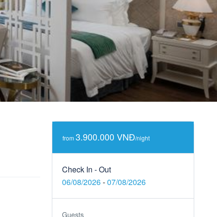
3.900.000 VNĐ
from
/night
Check In - Out
06/08/2026
-
07/08/2026
Guests