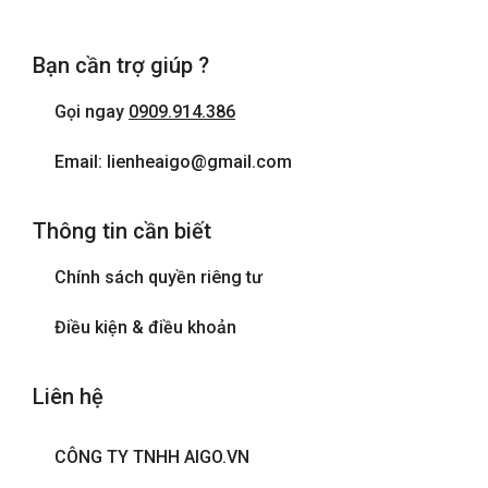
Cửa sổ
Bạn cần trợ giúp ?
Điện thoại
Gọi ngay
0909.914.386
Internet wifi
Email: lienheaigo@gmail.com
Máy sấy tóc
Thông tin cần biết
Phòng tắm đứng
Chính sách quyền riêng tư
Tivi
Điều kiện & điều khoản
Liên hệ
CÔNG TY TNHH AIGO.VN