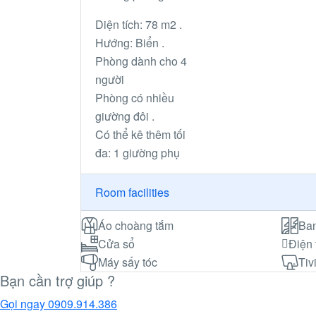
Diện tích: 78 m2 .
Hướng: Biển .
Phòng dành cho 4
người
Phòng có nhiều
giường đôi .
Có thể kê thêm tối
đa: 1 giường phụ
Room facilities
Áo choàng tắm
Ba
Cửa sổ
Điện 
Máy sấy tóc
Tiv
Bạn cần trợ giúp ?
Gọi ngay
0909.914.386