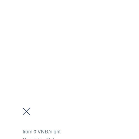
from
0 VNĐ
/night