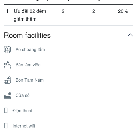
1
Ưu đãi 02 đêm
2
2
20%
giảm thêm
Room facilities
Áo choàng tắm
Bàn làm việc
Bồn Tắm Nằm
Cửa sổ
Điện thoại
Internet wifi