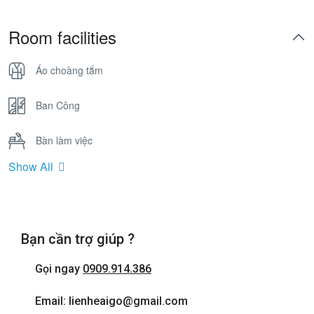
Room facilities
Áo choàng tắm
Ban Công
Bàn làm việc
Show All
Bồn Tắm Nằm
Cửa sổ
Bạn cần trợ giúp ?
Điện thoại
Gọi ngay
0909.914.386
Internet wifi
Email: lienheaigo@gmail.com