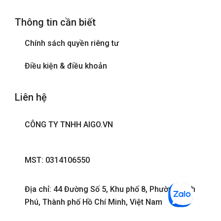
Máy sấy tóc
Thông tin cần biết
Phòng tắm đứng
Chính sách quyền riêng tư
Tivi
Điều kiện & điều khoản
Liên hệ
CÔNG TY TNHH AIGO.VN
MST: 0314106550
Địa chỉ: 44 Đường Số 5, Khu phố 8, Phường Bình
Phú, Thành phố Hồ Chí Minh, Việt Nam