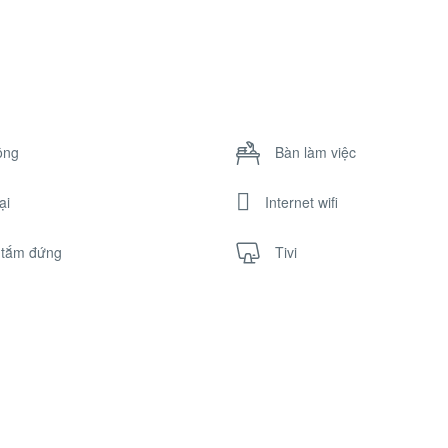
ông
Bàn làm việc
ại
Internet wifi
 tắm đứng
Tivi