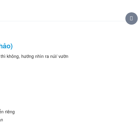
hảo)
 thì không, hướng nhìn ra núi/ vườn
ển riêng
ẩn