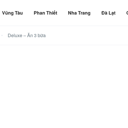
Vũng Tàu
Phan Thiết
Nha Trang
Đà Lạt
Deluxe – Ăn 3 bữa