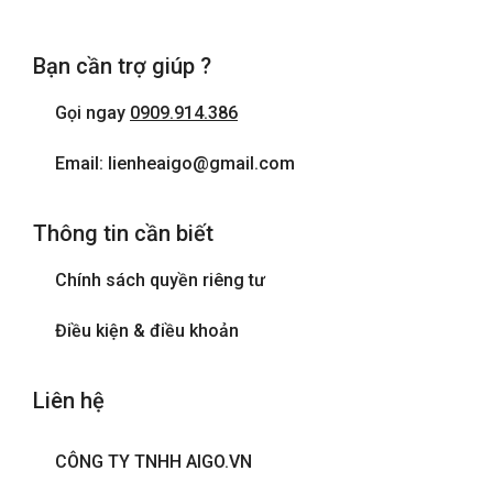
Cửa sổ
Bạn cần trợ giúp ?
Điện thoại
Gọi ngay
0909.914.386
Internet wifi
Email: lienheaigo@gmail.com
Máy sấy tóc
Thông tin cần biết
Phòng tắm đứng
Chính sách quyền riêng tư
Tivi
Điều kiện & điều khoản
Liên hệ
CÔNG TY TNHH AIGO.VN