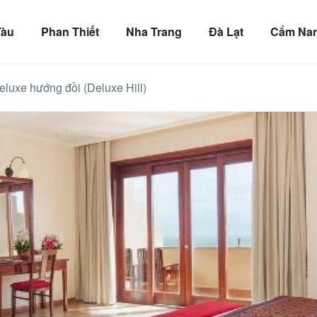
Tàu
Phan Thiết
Nha Trang
Đà Lạt
Cẩm Nan
eluxe hướng đồi (Deluxe Hill)