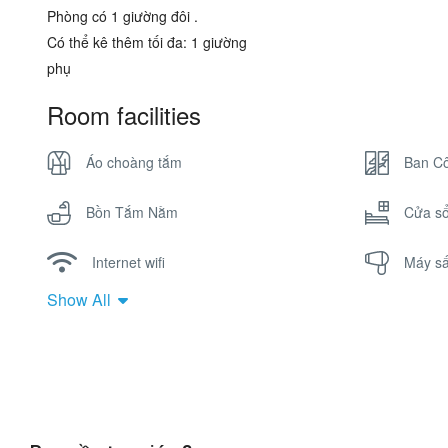
Phòng có 1 giường đôi .
Có thể kê thêm tối đa: 1 giường
phụ
Room facilities
Áo choàng tắm
Ban C
Bồn Tắm Nằm
Cửa s
Internet wifi
Máy sấ
Show All
Tivi